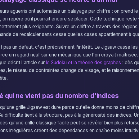
eurs aguerris ont automatisé un balayage par chiffre : on prend le 1
, on repère où il pourrait encore se placer. Cette technique reste
 nettement plus exigeante. Suivre un chiffre à travers des régions
ande de recalculer sans cesse quelles cases appartiennent à que
est pas un défaut, c'est précisément l'intérêt. Le Jigsaw casse l
rce un regard neuf sur une mécanique que l'on croyait maîtrisée. I
e décrit l'article sur
le Sudoku et la théorie des graphes
: dès qu
ses, le réseau de contraintes change de visage, et le raisonnemen
ite.
té qui ne vient pas du nombre d'indices
 qu'une grille Jigsaw est dure parce qu'elle donne moins de chiff
a difficulté tient à la structure, pas à la générosité des indices. U
ces qu'une grille classique facile peut se révéler bien plus retor
ions irrégulières créent des dépendances en chaîne moins intuitiv