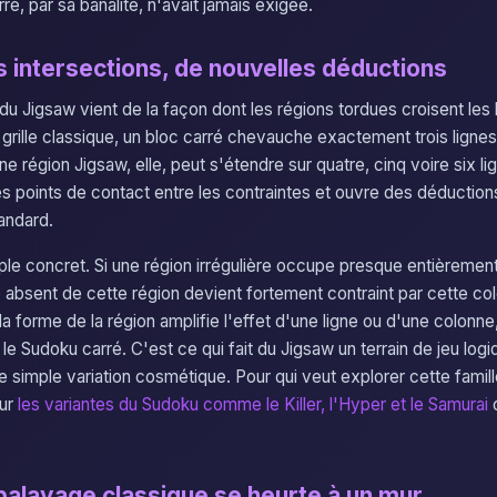
ré, par sa banalité, n'avait jamais exigée.
s intersections, de nouvelles déductions
du Jigsaw vient de la façon dont les régions tordues croisent les l
grille classique, un bloc carré chevauche exactement trois lignes
Une région Jigsaw, elle, peut s'étendre sur quatre, cinq voire six li
les points de contact entre les contraintes et ouvre des déductio
tandard.
e concret. Si une région irrégulière occupe presque entièremen
re absent de cette région devient fortement contraint par cette c
a forme de la région amplifie l'effet d'une ligne ou d'une colonne
le Sudoku carré. C'est ce qui fait du Jigsaw un terrain de jeu log
ne simple variation cosmétique. Pour qui veut explorer cette famil
sur
les variantes du Sudoku comme le Killer, l'Hyper et le Samurai
o
 balayage classique se heurte à un mur