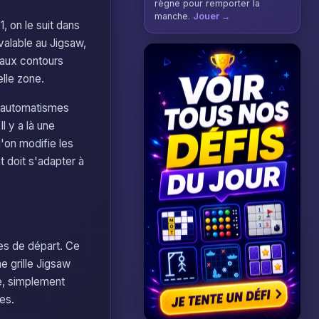
règne pour remporter la
manche.
Jouer →
, on le suit dans
 valable au Jigsaw,
 aux contours
lle zone.
es automatismes
l y a là une
'on modifie les
t doit s'adapter à
res de départ. Ce
ne grille Jigsaw
se, simplement
es.