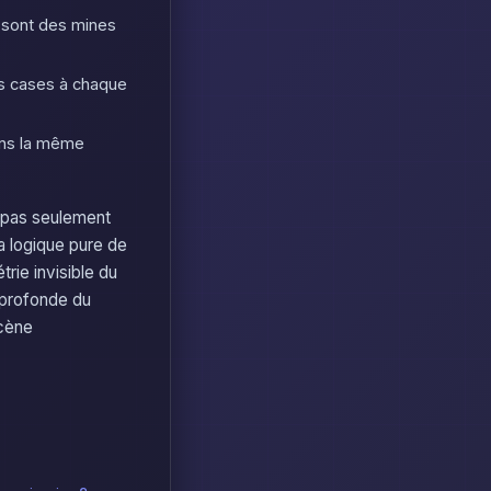
e sont des mines
es cases à chaque
ans la même
t pas seulement
la logique pure de
trie invisible du
e profonde du
scène