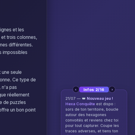
ignes et les
 et trois colonnes,
gnes différentes.
ns impossibles
t une seule
olonne. Ce type de
, n'a pas
‹
›
Infos 2/16
ique réellement
21/07 — 👑
Nouveau jeu !
le de puzzles
Hexa Conquête
est dispo :
sors de ton territoire, boucle
ffre un bon point
autour des hexagones
convoités et reviens chez toi
pour tout capturer. Coupe les
traces adverses, et tiens ton