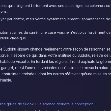
ions qui s'alignent fortement avec une seule ligne ou colonne : c
ions.
ayer par chiffre, mais vérifie systématiquement l'appartenance d
automatismes du carré : une case voisine n'est plus forcément d
udoku classique.
i, le Sudoku Jigsaw change réellement votre façon de raisonner, e
accrue. Il sépare ce qui, dans votre maîtrise du Sudoku, relève de 
habitude visuelle. En tordant les régions, il rend explicite la géomé
n gadget, c'est l'une des variantes qui éclairent le mieux la natur
e contraintes croisées, dont les carrés n'étaient qu'une mise en 
aimable.
es grilles de Sudoku : la science derrière la conception