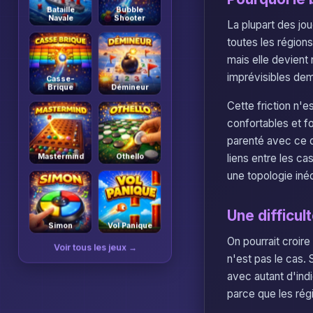
Bataille
Bubble
Navale
Shooter
La plupart des jou
toutes les régions
mais elle devient
imprévisibles dem
Casse-
Brique
Démineur
Cette friction n'
confortables et fo
parenté avec ce qu
liens entre les ca
Mastermind
Othello
une topologie inéd
Une difficul
Simon
Vol Panique
On pourrait croire
Voir tous les jeux →
n'est pas le cas. S
avec autant d'indi
parce que les rég