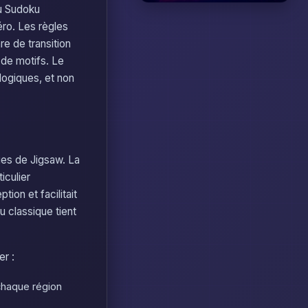
du Sudoku
éro. Les règles
e de transition
 de motifs. Le
logiques, et non
ties de Jigsaw. La
iculier
tion et facilitait
u classique tient
er :
chaque région