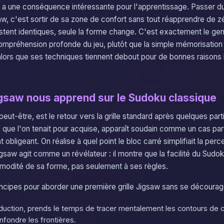
té a une conséquence intéressante pour l'apprentissage. Passer 
aw, c'est sortir de sa zone de confort sans tout réapprendre de z
tent identiques, seule la forme change. C'est exactement le genr
compréhension profonde du jeu, plutôt que la simple mémorisation
lors que ses techniques tiennent debout pour de bonnes raisons 
igsaw nous apprend sur le Sudoku classique
, peut-être, est le retour vers la grille standard après quelques par
 que l'on tenait pour acquise, apparaît soudain comme un cas part
obligeant. On réalise à quel point le bloc carré simplifiait la percep
gsaw agit comme un révélateur : il montre que la facilité du Sudok
mmodité de sa forme, pas seulement à ses règles.
incipes pour aborder une première grille Jigsaw sans se décourag
duction, prends le temps de tracer mentalement les contours de 
nfondre les frontières.