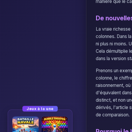
manière que le car
De nouvelle
La vraie richesse 
colonnes. Dans la 
ni plus ni moins. 
Cela démultiplie 
dans la version s
Prenons un exempl
colonne, le chiff
raisonnement, où l
d'équivalent dans 
distinct, et non u
dérivés, l'article 
Jeux à la une
de comparaison.
Pourquoi le