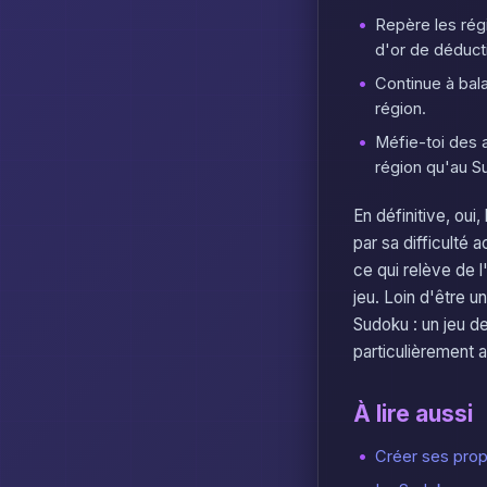
Repère les rég
d'or de déduct
Continue à bal
région.
Méfie-toi des 
région qu'au S
En définitive, ou
par sa difficulté 
ce qui relève de l'
jeu. Loin d'être u
Sudoku : un jeu d
particulièrement 
À lire aussi
Créer ses propr