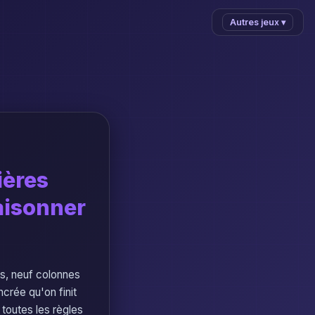
Autres jeux ▾
ières
aisonner
es, neuf colonnes
ncrée qu'on finit
 toutes les règles