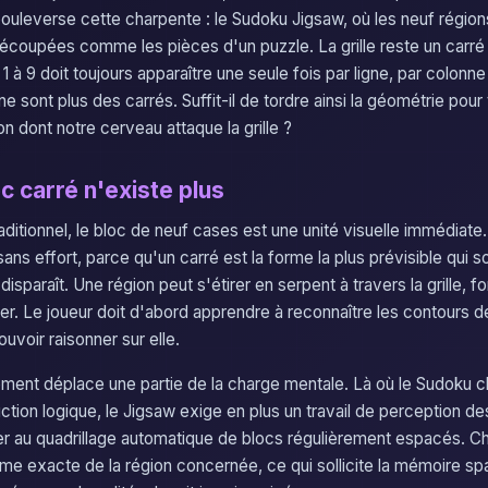
bouleverse cette charpente : le Sudoku Jigsaw, où les neuf régio
découpées comme les pièces d'un puzzle. La grille reste un carré 
1 à 9 doit toujours apparaître une seule fois par ligne, par colonne
e sont plus des carrés. Suffit-il de tordre ainsi la géométrie pou
n dont notre cerveau attaque la grille ?
c carré n'existe plus
ditionnel, le bloc de neuf cases est une unité visuelle immédiate. L
sans effort, parce qu'un carré est la forme la plus prévisible qui s
sparaît. Une région peut s'étirer en serpent à travers la grille, f
lier. Le joueur doit d'abord apprendre à reconnaître les contours 
voir raisonner sur elle.
ment déplace une partie de la charge mentale. Là où le Sudoku 
ction logique, le Jigsaw exige en plus un travail de perception de
ier au quadrillage automatique de blocs régulièrement espacés. C
orme exacte de la région concernée, ce qui sollicite la mémoire sp