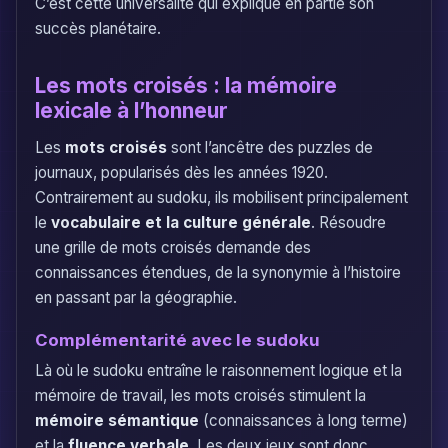
C’est cette universalité qui explique en partie son
succès planétaire.
Les mots croisés : la mémoire
lexicale à l’honneur
Les
mots croisés
sont l’ancêtre des puzzles de
journaux, popularisés dès les années 1920.
Contrairement au sudoku, ils mobilisent principalement
le
vocabulaire et la culture générale
. Résoudre
une grille de mots croisés demande des
connaissances étendues, de la synonymie à l’histoire
en passant par la géographie.
Complémentarité avec le sudoku
Là où le sudoku entraîne le raisonnement logique et la
mémoire de travail, les mots croisés stimulent la
mémoire sémantique
(connaissances à long terme)
et la
fluence verbale
. Les deux jeux sont donc